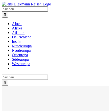
Zum
Inhalt
Suche
springen
nach:
Alpen
Afrika
Atlantik
Deutschland
Inseln
Mitteleuropa
Nordeuropa
Osteuropa
Südeuropa
Westeuropa
Suche
nach: