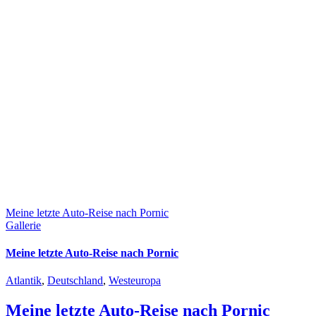
Meine letzte Auto-Reise nach Pornic
Gallerie
Meine letzte Auto-Reise nach Pornic
Atlantik
,
Deutschland
,
Westeuropa
Meine letzte Auto-Reise nach Pornic