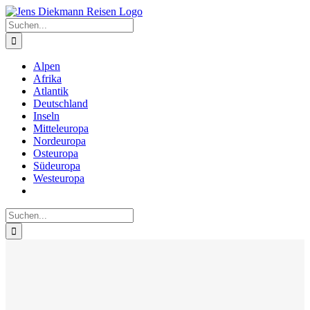
Zum
Inhalt
Suche
springen
nach:
Alpen
Afrika
Atlantik
Deutschland
Inseln
Mitteleuropa
Nordeuropa
Osteuropa
Südeuropa
Westeuropa
Suche
nach: