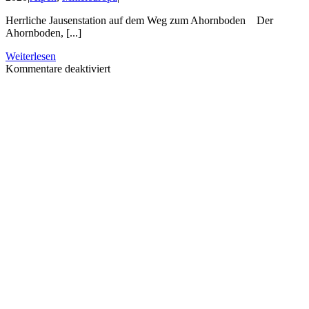
Herrliche Jausenstation auf dem Weg zum Ahornboden Der
Ahornboden, [...]
Weiterlesen
für
Kommentare deaktiviert
Ausflug
zum
Großen
Ahornboden
2018