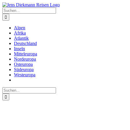
Zum
Inhalt
Suche
springen
nach:
Alpen
Afrika
Atlantik
Deutschland
Inseln
Mitteleuropa
Nordeuropa
Osteuropa
Südeuropa
Westeuropa
Suche
nach: