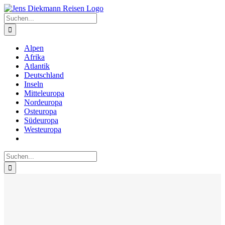
Zum
Inhalt
Suche
springen
nach:
Alpen
Afrika
Atlantik
Deutschland
Inseln
Mitteleuropa
Nordeuropa
Osteuropa
Südeuropa
Westeuropa
Suche
nach: