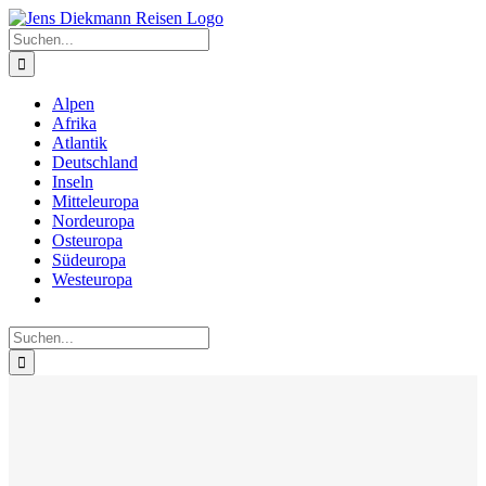
Zum
Inhalt
Suche
springen
nach:
Alpen
Afrika
Atlantik
Deutschland
Inseln
Mitteleuropa
Nordeuropa
Osteuropa
Südeuropa
Westeuropa
Suche
nach: