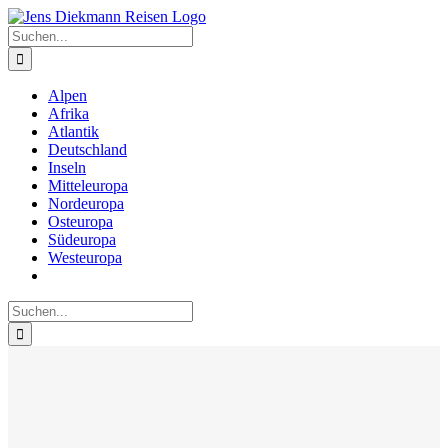
Zum
Inhalt
Suche
springen
nach:
Alpen
Afrika
Atlantik
Deutschland
Inseln
Mitteleuropa
Nordeuropa
Osteuropa
Südeuropa
Westeuropa
Suche
nach: