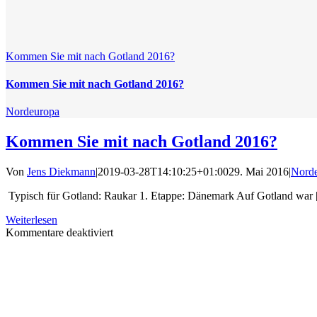
Kommen Sie mit nach Gotland 2016?
Kommen Sie mit nach Gotland 2016?
Nordeuropa
Kommen Sie mit nach Gotland 2016?
Von
Jens Diekmann
|
2019-03-28T14:10:25+01:00
29. Mai 2016
|
Nord
Typisch für Gotland: Raukar 1. Etappe: Dänemark Auf Gotland war [.
Weiterlesen
für
Kommentare deaktiviert
Kommen
Sie
mit
nach
Gotland
2016?