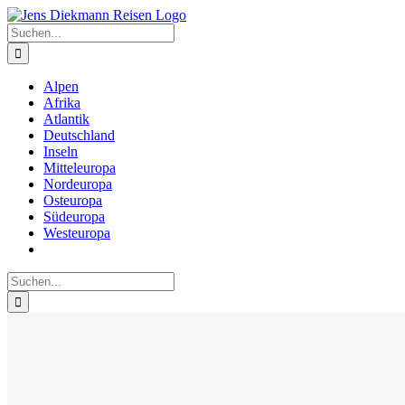
Zum
Inhalt
Suche
springen
nach:
Alpen
Afrika
Atlantik
Deutschland
Inseln
Mitteleuropa
Nordeuropa
Osteuropa
Südeuropa
Westeuropa
Suche
nach: