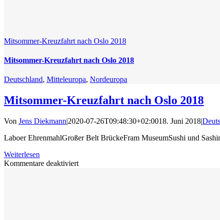
Mitsommer-Kreuzfahrt nach Oslo 2018
Mitsommer-Kreuzfahrt nach Oslo 2018
Deutschland
,
Mitteleuropa
,
Nordeuropa
Mitsommer-Kreuzfahrt nach Oslo 2018
Von
Jens Diekmann
|
2020-07-26T09:48:30+02:00
18. Juni 2018
|
Deuts
Laboer EhrenmahlGroßer Belt BrückeFram MuseumSushi und Sashimi 
Weiterlesen
für
Kommentare deaktiviert
Mitsommer-
Kreuzfahrt
nach
Oslo
2018