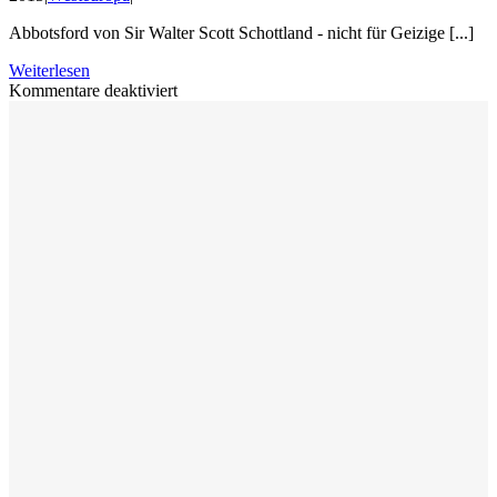
Abbotsford von Sir Walter Scott Schottland - nicht für Geizige [...]
Weiterlesen
für
Kommentare deaktiviert
Reise
nach
Schottland
2011