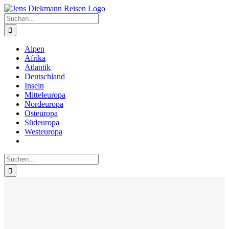
Zum
Inhalt
Suche
springen
nach:
Alpen
Afrika
Atlantik
Deutschland
Inseln
Mitteleuropa
Nordeuropa
Osteuropa
Südeuropa
Westeuropa
Suche
nach: