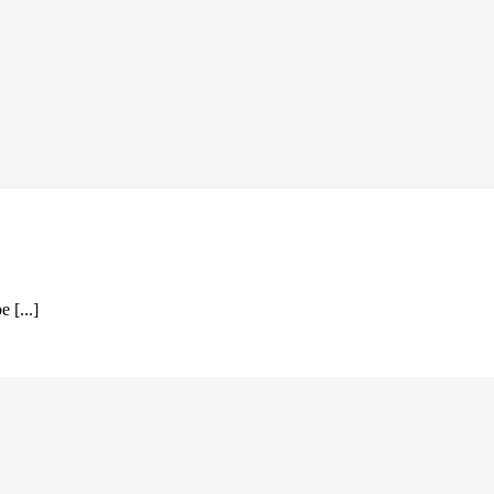
 [...]