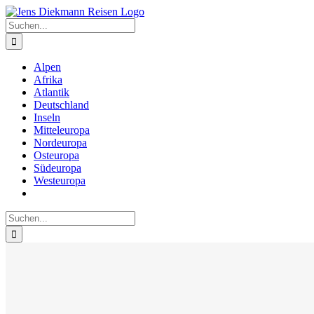
Zum
Inhalt
Suche
springen
nach:
Alpen
Afrika
Atlantik
Deutschland
Inseln
Mitteleuropa
Nordeuropa
Osteuropa
Südeuropa
Westeuropa
Suche
nach: