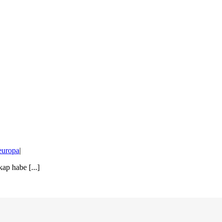
europa
|
ap habe [...]