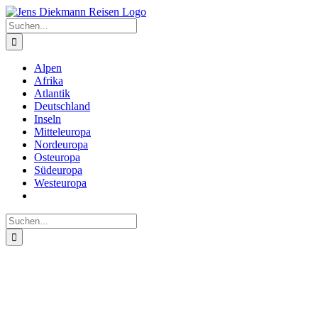
Zum
Inhalt
Suche
springen
nach:
Alpen
Afrika
Atlantik
Deutschland
Inseln
Mitteleuropa
Nordeuropa
Osteuropa
Südeuropa
Westeuropa
Suche
nach: