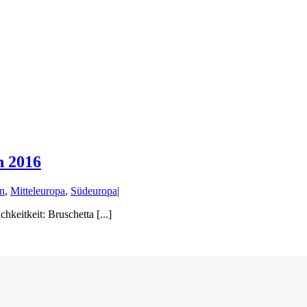
n 2016
ln
,
Mitteleuropa
,
Südeuropa
|
hkeitkeit: Bruschetta [...]