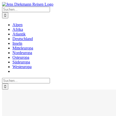
Zum
Inhalt
Suche
springen
nach:
Alpen
Afrika
Atlantik
Deutschland
Inseln
Mitteleuropa
Nordeuropa
Osteuropa
Südeuropa
Westeuropa
Suche
nach: