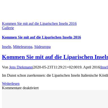
Kommen Sie mit auf die Liparischen Inseln 2016
Gallerie
Kommen Sie mit auf die Liparischen Inseln 2016
Inseln
,
Mitteleuropa
,
Südeuropa
Kommen Sie mit auf die Liparischen Insel
Von
Jens Diekmann
|
2020-05-23T11:29:21+02:00
19. April 2016
|
Inse
Im Dunst schon zuerkennen: die Liparischen Inseln Italienische Köstlic
Weiterlesen
für
Kommentare deaktiviert
Kommen
Sie
mit
auf