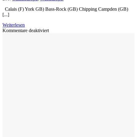
Calais (F) York GB) Bass-Rock (GB) Chipping Campden (GB)
[...]
Weiterlesen
für
Kommentare deaktiviert
Eine
Winterreise
durch
halb
Europa
2017