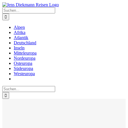
Zum
Inhalt
Suche
springen
nach:
Alpen
Afrika
Atlantik
Deutschland
Inseln
Mitteleuropa
Nordeuropa
Osteuropa
Südeuropa
Westeuropa
Suche
nach: