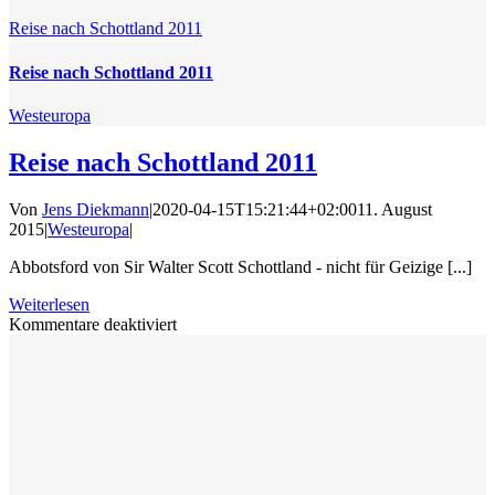
Reise nach Schottland 2011
Reise nach Schottland 2011
Westeuropa
Reise nach Schottland 2011
Von
Jens Diekmann
|
2020-04-15T15:21:44+02:00
11. August
2015
|
Westeuropa
|
Abbotsford von Sir Walter Scott Schottland - nicht für Geizige [...]
Weiterlesen
für
Kommentare deaktiviert
Reise
nach
Schottland
2011