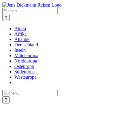
Zum
Inhalt
Suche
springen
nach:
Alpen
Afrika
Atlantik
Deutschland
Inseln
Mitteleuropa
Nordeuropa
Osteuropa
Südeuropa
Westeuropa
Suche
nach: