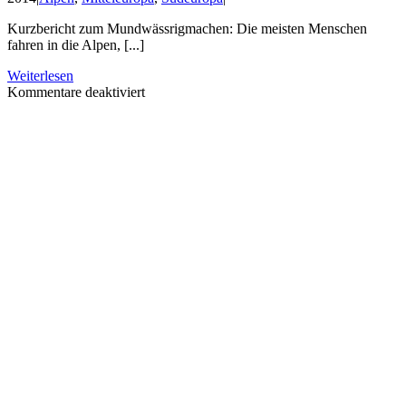
Kurzbericht zum Mundwässrigmachen: Die meisten Menschen
fahren in die Alpen, [...]
Weiterlesen
für
Kommentare deaktiviert
Im
Frühling
durch
die
Alpen
2006