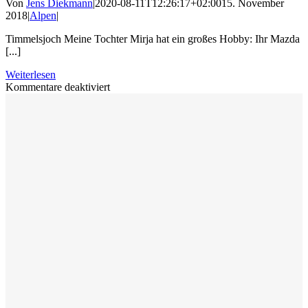
Von
Jens Diekmann
|
2020-08-11T12:26:17+02:00
15. November
2018
|
Alpen
|
Timmelsjoch Meine Tochter Mirja hat ein großes Hobby: Ihr Mazda
[...]
Weiterlesen
für
Kommentare deaktiviert
Kommen
Sie
mit
übers
Timmelsjoch
2018?