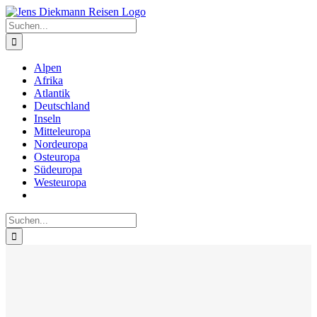
Zum
Inhalt
Suche
springen
nach:
Alpen
Afrika
Atlantik
Deutschland
Inseln
Mitteleuropa
Nordeuropa
Osteuropa
Südeuropa
Westeuropa
Suche
nach: