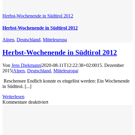
Herbst-Wochenende in Südtirol 2012
Herbst-Wochenende in Südtirol 2012
Alpen
,
Deutschland
,
Mitteleuropa
Herbst-Wochenende in Südtirol 2012
Von
Jens Diekmann
|
2020-08-11T12:22:38+02:00
15. Dezember
2015
|
Alpen
,
Deutschland
,
Mitteleuropa
|
Reschensee Endlich konnte es eingelöst werden: Ein Wochenende
in Südtirol. [...]
Weiterlesen
für
Kommentare deaktiviert
Herbst-
Wochenende
in
Südtirol
2012