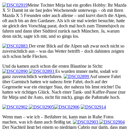
Meine Tochter Mirja hat ein großes Hobby: Ihr Mazda
X 5! Damit ist sie fast jedes Wochenende unterwegs – ob mit ihren
Mazda X 5 Freunden oder auch alleine – und kurvt durch die Alpen,
oft auch bis an den Gardasee. Als ich sie mal wieder besuchte, hatte
sie gleich den Vorschlag parat, doch mal hoch zum Timmelsjoch zu
fahren und dann über Südtirol zurück nach München. Ja, warum
denn nicht, sagte ich mir, und so gings los.
Der erste Blick auf die Alpen sah zwar noch nicht so
zuversichtlich aus – was das Wetter betrifft – doch dahinten zeigten
sich schon helle Flecken.
Und da kamen auch schon die ersten Blautöne in Sicht:
Es wurden immer mehr, sodaß wir
ganz zuversichtlich weiterfuhren.
Auf unsere Fahrt
über Garmisch hatten wir nahezu freie Fahrt, doch auf der
Gegenseite war ein einziger Stau, der nahezu bis Imst reichte! Da
hatten wir richtiges Glück. Nach einer Tank- und Kaffee-Pause (nur
für Mirja und ihr Auto, nicht für mich), gings die Paßstraße hoch.
Wenn man – wie ich – Beifahrer ist, kann man in Ruhe Fotos
machen, was ich dann auch fleißig tat.
Der Nachteil liegt bei einem so niedrigen Cabrio nur darin, dass man