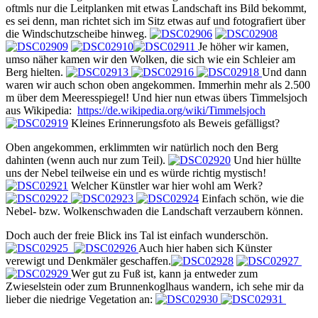
oftmls nur die Leitplanken mit etwas Landschaft ins Bild bekommt,
es sei denn, man richtet sich im Sitz etwas auf und fotografiert über
die Windschutzscheibe hinweg.
Je höher wir kamen,
umso näher kamen wir den Wolken, die sich wie ein Schleier am
Berg hielten.
Und dann
waren wir auch schon oben angekommen. Immerhin mehr als 2.500
m über dem Meeresspiegel! Und hier nun etwas übers Timmelsjoch
aus Wikipedia:
https://de.wikipedia.org/wiki/Timmelsjoch
Kleines Erinnerungsfoto als Beweis gefälligst?
Oben angekommen, erklimmten wir natürlich noch den Berg
dahinten (wenn auch nur zum Teil).
Und hier hüllte
uns der Nebel teilweise ein und es würde richtig mystisch!
Welcher Künstler war hier wohl am Werk?
Einfach schön, wie die
Nebel- bzw. Wolkenschwaden die Landschaft verzaubern können.
Doch auch der freie Blick ins Tal ist einfach wunderschön.
Auch hier haben sich Künster
verewigt und Denkmäler geschaffen.
Wer gut zu Fuß ist, kann ja entweder zum
Zwieselstein oder zum Brunnenkoglhaus wandern, ich sehe mir da
lieber die niedrige Vegetation an: