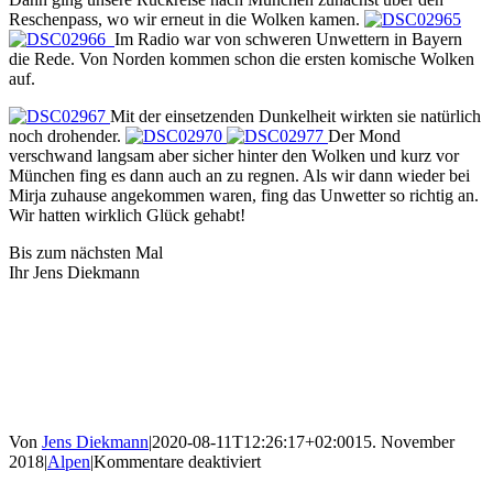
Reschenpass, wo wir erneut in die Wolken kamen.
Im Radio war von schweren Unwettern in Bayern
die Rede. Von Norden kommen schon die ersten komische Wolken
auf.
Mit der einsetzenden Dunkelheit wirkten sie natürlich
noch drohender.
Der Mond
verschwand langsam aber sicher hinter den Wolken und kurz vor
München fing es dann auch an zu regnen. Als wir dann wieder bei
Mirja zuhause angekommen waren, fing das Unwetter so richtig an.
Wir hatten wirklich Glück gehabt!
Bis zum nächsten Mal
Ihr Jens Diekmann
Von
Jens Diekmann
|
2020-08-11T12:26:17+02:00
15. November
für
2018
|
Alpen
|
Kommentare deaktiviert
Kommen