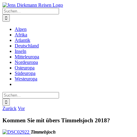
Zum
Inhalt
Suche
springen
nach:
Alpen
Afrika
Atlantik
Deutschland
Inseln
Mitteleuropa
Nordeuropa
Osteuropa
Südeuropa
Westeuropa
Suche
nach:
Zurück
Vor
Kommen Sie mit übers Timmelsjoch 2018?
Timmelsjoch