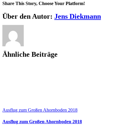
Sie
Share This Story, Choose Your Platform!
mit
übers
Facebook
X
Reddit
LinkedIn
WhatsApp
Telegram
Tumblr
Pinterest
Vk
Xing
E-
Über den Autor:
Jens Diekmann
Timmelsjoch
Mail
2018?
Ähnliche Beiträge
Ausflug zum Großen Ahornboden 2018
Ausflug zum Großen Ahornboden 2018