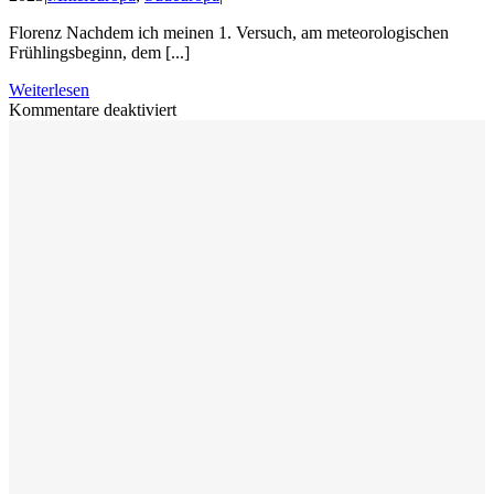
Florenz Nachdem ich meinen 1. Versuch, am meteorologischen
Frühlingsbeginn, dem [...]
Weiterlesen
für
Kommentare deaktiviert
2.
Frühlingsreise
–
nach
Florenz
2018