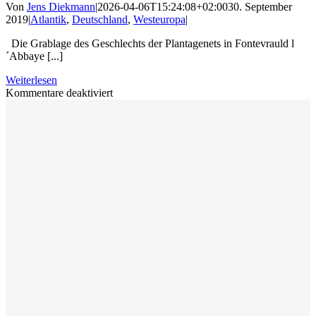
Von
Jens Diekmann
|
2026-04-06T15:24:08+02:00
30. September
2019
|
Atlantik
,
Deutschland
,
Westeuropa
|
Die Grablage des Geschlechts der Plantagenets in Fontevrauld l
´Abbaye [...]
Weiterlesen
für
Kommentare deaktiviert
Meine
letzte
Auto-
Reise
nach
Pornic