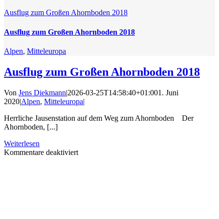
Ausflug zum Großen Ahornboden 2018
Ausflug zum Großen Ahornboden 2018
Alpen
,
Mitteleuropa
Ausflug zum Großen Ahornboden 2018
Von
Jens Diekmann
|
2026-03-25T14:58:40+01:00
1. Juni
2020
|
Alpen
,
Mitteleuropa
|
Herrliche Jausenstation auf dem Weg zum Ahornboden Der
Ahornboden, [...]
Weiterlesen
für
Kommentare deaktiviert
Ausflug
zum
Großen
Ahornboden
2018