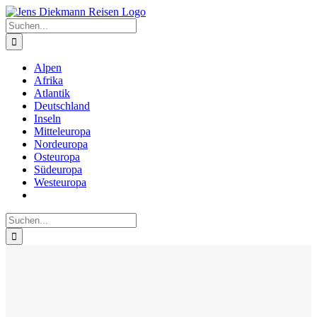
Zum
Inhalt
Suche
springen
nach:
Alpen
Afrika
Atlantik
Deutschland
Inseln
Mitteleuropa
Nordeuropa
Osteuropa
Südeuropa
Westeuropa
Suche
nach: